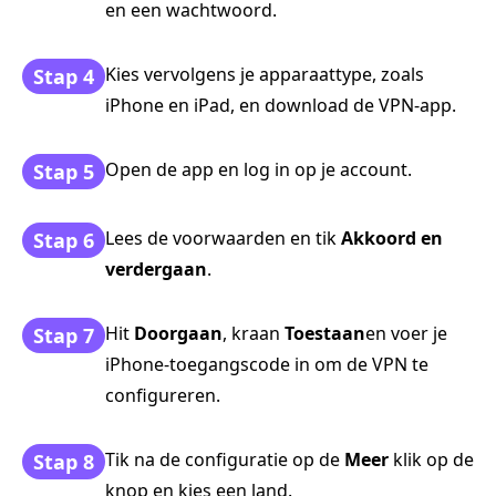
en een wachtwoord.
Kies vervolgens je apparaattype, zoals
Stap 4
iPhone en iPad, en download de VPN-app.
Open de app en log in op je account.
Stap 5
Lees de voorwaarden en tik
Akkoord en
Stap 6
verdergaan
.
Hit
Doorgaan
, kraan
Toestaan
en voer je
Stap 7
iPhone-toegangscode in om de VPN te
configureren.
Tik na de configuratie op de
Meer
klik op de
Stap 8
knop en kies een land.