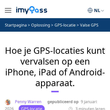
NL
Startpagina
>
Oplossing
>
GPS-locatie
>
Valse GPS
Hoe je GPS-locaties kunt
vervalsen op een
iPhone, iPad of Android-
apparaat.
Penny Warren
gepubliceerd op
9 januari
2026
GPS-locatie
3 minuten lezen