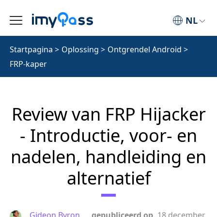
NL
Startpagina
>
Oplossing
>
Ontgrendel Android
>
FRP-kaper
Review van FRP Hijacker
- Introductie, voor- en
nadelen, handleiding en
alternatief
Gideon Byron
gepubliceerd op
18 december