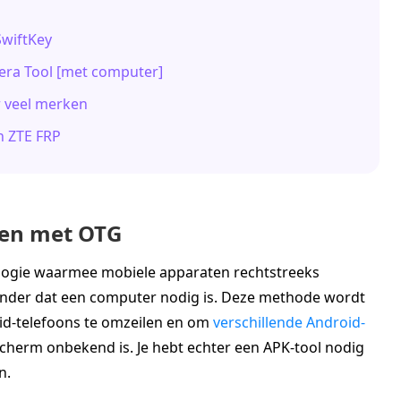
SwiftKey
era Tool [met computer]
r veel merken
n ZTE FRP
len met OTG
logie waarmee mobiele apparaten rechtstreeks
der dat een computer nodig is. Deze methode wordt
id-telefoons te omzeilen en om
verschillende Android-
herm onbekend is. Je hebt echter een APK-tool nodig
n.