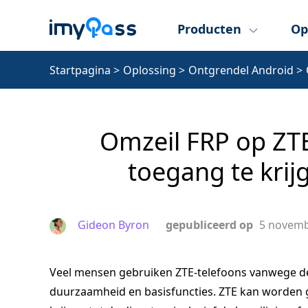
Producten
Op
Startpagina
>
Oplossing
>
Ontgrendel Android
>
Omzeil FRP op ZT
toegang te krij
Gideon Byron
gepubliceerd op
5 novemb
Veel mensen gebruiken ZTE-telefoons vanwege de 
duurzaamheid en basisfuncties. ZTE kan worden 