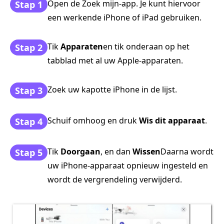
Open de Zoek mijn-app. Je kunt hiervoor
Stap 1
een werkende iPhone of iPad gebruiken.
Tik
Apparaten
en tik onderaan op het
Stap 2
tabblad met al uw Apple-apparaten.
Zoek uw kapotte iPhone in de lijst.
Stap 3
Schuif omhoog en druk
Wis dit apparaat
.
Stap 4
Tik
Doorgaan
, en dan
Wissen
Daarna wordt
Stap 5
uw iPhone-apparaat opnieuw ingesteld en
wordt de vergrendeling verwijderd.