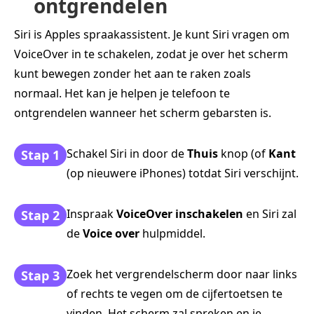
ontgrendelen
Siri is Apples spraakassistent. Je kunt Siri vragen om
VoiceOver in te schakelen, zodat je over het scherm
kunt bewegen zonder het aan te raken zoals
normaal. Het kan je helpen je telefoon te
ontgrendelen wanneer het scherm gebarsten is.
Schakel Siri in door de
Thuis
knop (of
Kant
Stap 1
(op nieuwere iPhones) totdat Siri verschijnt.
Inspraak
VoiceOver inschakelen
en Siri zal
Stap 2
de
Voice over
hulpmiddel.
Zoek het vergrendelscherm door naar links
Stap 3
of rechts te vegen om de cijfertoetsen te
vinden. Het scherm zal spreken en je