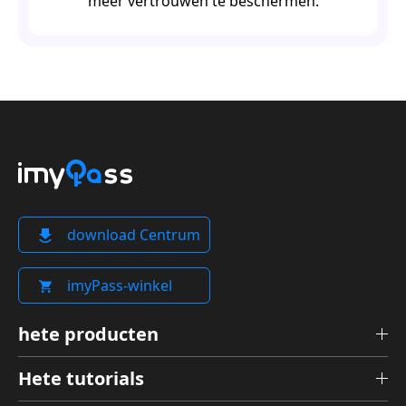
meer vertrouwen te beschermen.
download Centrum
imyPass-winkel
hete producten
Hete tutorials