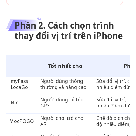
Phần 2. Cách chọn trình
thay đổi vị trí trên iPhone
Tốt nhất cho
Phư
imyPass
Người dùng thông
Sửa đổi vị trí, c
iLocaGo
thường và nâng cao
nhiều điểm dừng,
Người dùng có tệp
Sửa đổi vị trí, c
iNơi
GPX
nhiều điểm dừng,
Người chơi trò chơi
Chế độ dịch chuy
MocPOGO
AR
độ nhiều điểm, C