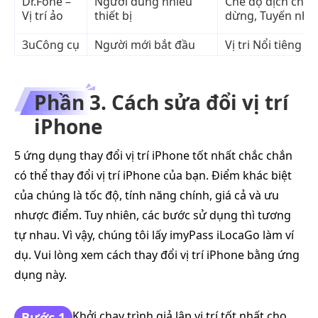
Dr.Fone –
Người dùng nhiều
Chế độ dịch chuy
Vị trí ảo
thiết bị
dừng, Tuyến nhi
3uCông cụ
Người mới bắt đầu
Vị tri Nổi tiêng
Phần 3. Cách sửa đổi vị trí
iPhone
5 ứng dụng thay đổi vị trí iPhone tốt nhất chắc chắn
có thể thay đổi vị trí iPhone của bạn. Điểm khác biệt
của chúng là tốc độ, tính năng chính, giá cả và ưu
nhược điểm. Tuy nhiên, các bước sử dụng thì tương
tự nhau. Vì vậy, chúng tôi lấy imyPass iLocaGo làm ví
dụ. Vui lòng xem cách thay đổi vị trí iPhone bằng ứng
dụng này.
Khởi chạy trình giả lập vị trí tốt nhất cho
Bước 1