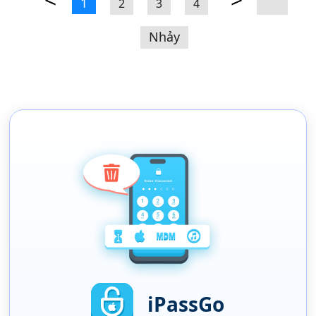
1
2
3
4
Nhảy
iPassGo