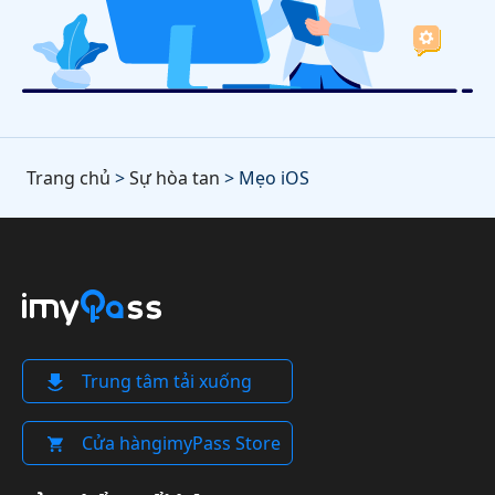
Trang chủ
>
Sự hòa tan
> Mẹo iOS
Trung tâm tải xuống
Cửa hàngimyPass Store