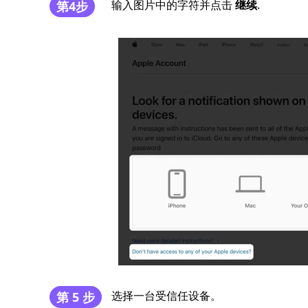
输入图片中的字符并点击
继续
.
第4步
选择一台受信任设备。
第 5 步