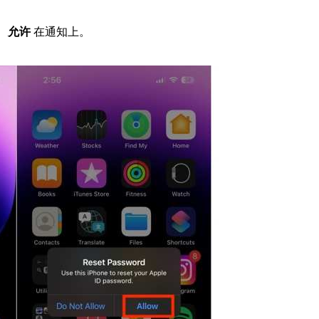
。
允许
在通知上。