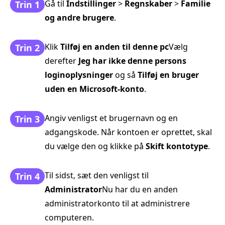
Gå til
Indstillinger
>
Regnskaber
>
Familie
Trin 1
og andre brugere
.
Klik
Tilføj en anden til denne pc
Vælg
Trin 2
derefter
Jeg har ikke denne persons
loginoplysninger
og så
Tilføj en bruger
uden en Microsoft-konto
.
Angiv venligst et brugernavn og en
Trin 3
adgangskode. Når kontoen er oprettet, skal
du vælge den og klikke på
Skift kontotype
.
Til sidst, sæt den venligst til
Trin 4
Administrator
Nu har du en anden
administratorkonto til at administrere
computeren.