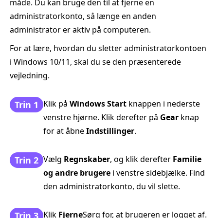
måde. Du kan bruge den til at fjerne en
administratorkonto, så længe en anden
administrator er aktiv på computeren.
For at lære, hvordan du sletter administratorkontoen
i Windows 10/11, skal du se den præsenterede
vejledning.
Klik på
Windows Start
knappen i nederste
Trin 1
venstre hjørne. Klik derefter på
Gear
knap
for at åbne
Indstillinger
.
Vælg
Regnskaber
, og klik derefter
Familie
Trin 2
og andre brugere
i venstre sidebjælke. Find
den administratorkonto, du vil slette.
Klik
Fjerne
Sørg for, at brugeren er logget af.
Trin 3