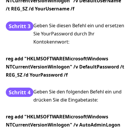
NTCurrentVersionWinlogon" /v DefaultUserName
/t REG_SZ /d YourUsername /f
Geben Sie diesen Befehl ein und ersetzen
Schritt 3
Sie YourPassword durch Ihr
Kontokennwort:
reg add "HKLMSOFTWAREMicrosoftWindows
NTCurrentVersionWinlogon" /v DefaultPassword /t
REG_SZ /d YourPassword /f
Geben Sie den folgenden Befehl ein und
Schritt 4
drücken Sie die Eingabetaste:
reg add "HKLMSOFTWAREMicrosoftWindows
NTCurrentVersionWinlogon" /v AutoAdminLogon