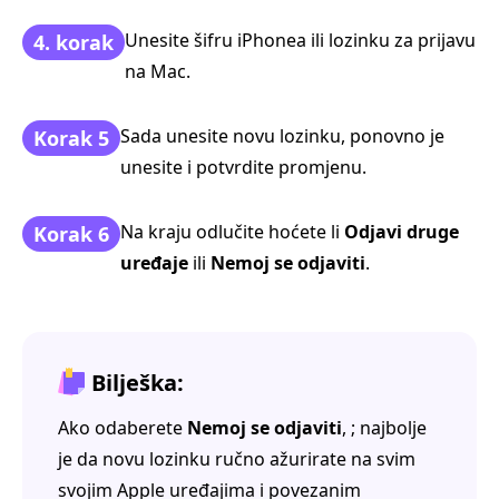
Unesite šifru iPhonea ili lozinku za prijavu
4. korak
na Mac.
Sada unesite novu lozinku, ponovno je
Korak 5
unesite i potvrdite promjenu.
Na kraju odlučite hoćete li
Odjavi druge
Korak 6
uređaje
ili
Nemoj se odjaviti
.
Bilješka:
Ako odaberete
Nemoj se odjaviti
, ; najbolje
je da novu lozinku ručno ažurirate na svim
svojim Apple uređajima i povezanim