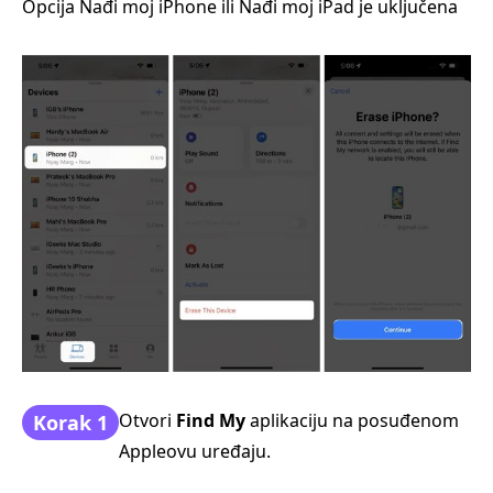
Opcija Nađi moj iPhone ili Nađi moj iPad je uključena
Otvori
Find My
aplikaciju na posuđenom
Korak 1
Appleovu uređaju.