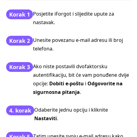
Posjetite iForgot i slijedite upute za
Korak 1
nastavak.
Unesite povezanu e‑mail adresu ili broj
Korak 2
telefona.
Ako niste postavili dvofaktorsku
Korak 3
autentifikaciju, bit će vam ponuđene dvije
opcije:
Dobiti e-poštu
i
Odgovorite na
sigurnosna pitanja
.
Odaberite jednu opciju i kliknite
4. korak
Nastaviti
.
Zatim unesite svoju e‑mail adresu kako
Korak 5