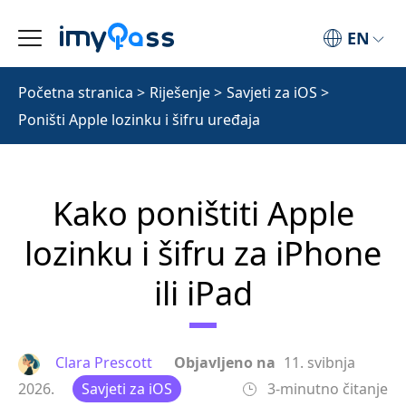
EN
Početna stranica
>
Riješenje
>
Savjeti za iOS
>
Poništi Apple lozinku i šifru uređaja
Kako poništiti Apple
lozinku i šifru za iPhone
ili iPad
Clara Prescott
Objavljeno na
11. svibnja
2026.
Savjeti za iOS
3-minutno čitanje