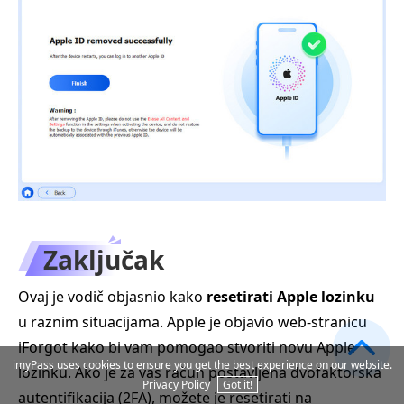
Zaključak
Ovaj je vodič objasnio kako
resetirati Apple lozinku
u raznim situacijama. Apple je objavio web-stranicu
iForgot kako bi vam pomogao stvoriti novu Apple
imyPass uses cookies to ensure you get the best experience on our website.
lozinku. Ako je za vaš račun postavljena dvofaktorska
Privacy Policy
Got it!
autentifikacija (2FA), možete je resetirati na