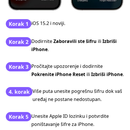
iOS 15.2 i noviji.
Korak 1
Dodirnite
Zaboravili ste šifru
ili
Izbriši
Korak 2
iPhone
.
Pročitajte upozorenje i dodirnite
Korak 3
Pokrenite iPhone Reset
ili
Izbriši iPhone
.
Više puta unesite pogrešnu šifru dok vaš
4. korak
uređaj ne postane nedostupan.
Unesite Apple ID lozinku i potvrdite
Korak 5
poništavanje šifre za iPhone.