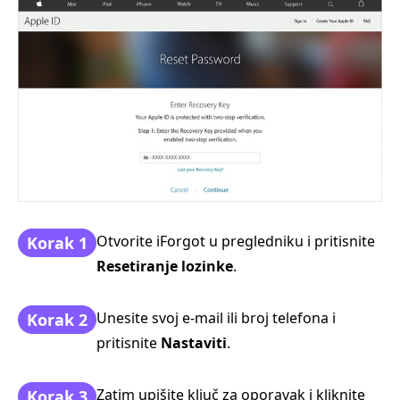
Otvorite iForgot u pregledniku i pritisnite
Korak 1
Resetiranje lozinke
.
Unesite svoj e‑mail ili broj telefona i
Korak 2
pritisnite
Nastaviti
.
Zatim upišite ključ za oporavak i kliknite
Korak 3