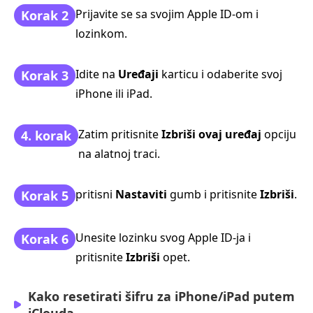
Prijavite se sa svojim Apple ID-om i
Korak 2
lozinkom.
Idite na
Uređaji
karticu i odaberite svoj
Korak 3
iPhone ili iPad.
Zatim pritisnite
Izbriši ovaj uređaj
opciju
4. korak
na alatnoj traci.
pritisni
Nastaviti
gumb i pritisnite
Izbriši
.
Korak 5
Unesite lozinku svog Apple ID‑ja i
Korak 6
pritisnite
Izbriši
opet.
Kako resetirati šifru za iPhone/iPad putem
iClouda