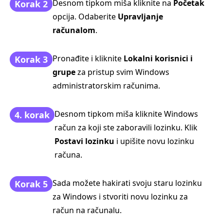
Desnom tipkom miša kliknite na
Početak
Korak 2
opcija. Odaberite
Upravljanje
računalom
.
Pronađite i kliknite
Lokalni korisnici i
Korak 3
grupe
za pristup svim Windows
administratorskim računima.
Desnom tipkom miša kliknite Windows
4. korak
račun za koji ste zaboravili lozinku. Klik
Postavi lozinku
i upišite novu lozinku
računa.
Sada možete hakirati svoju staru lozinku
Korak 5
za Windows i stvoriti novu lozinku za
račun na računalu.