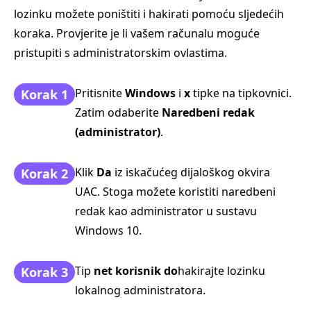
lozinku možete poništiti i hakirati pomoću sljedećih
koraka. Provjerite je li vašem računalu moguće
pristupiti s administratorskim ovlastima.
Pritisnite
Windows
i
x
tipke na tipkovnici.
Korak 1
Zatim odaberite
Naredbeni redak
(administrator)
.
Klik
Da
iz iskačućeg dijaloškog okvira
Korak 2
UAC. Stoga možete koristiti naredbeni
redak kao administrator u sustavu
Windows 10.
Tip
net korisnik do
hakirajte lozinku
Korak 3
lokalnog administratora.