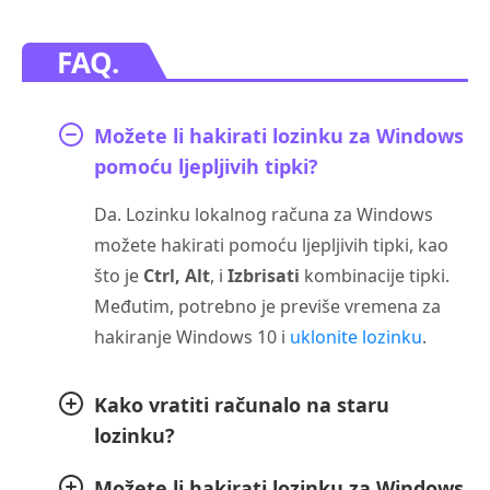
FAQ.
Možete li hakirati lozinku za Windows
pomoću ljepljivih tipki?
Da. Lozinku lokalnog računa za Windows
možete hakirati pomoću ljepljivih tipki, kao
što je
Ctrl, Alt
, i
Izbrisati
kombinacije tipki.
Međutim, potrebno je previše vremena za
hakiranje Windows 10 i
uklonite lozinku
.
Kako vratiti računalo na staru
lozinku?
Možete li hakirati lozinku za Windows