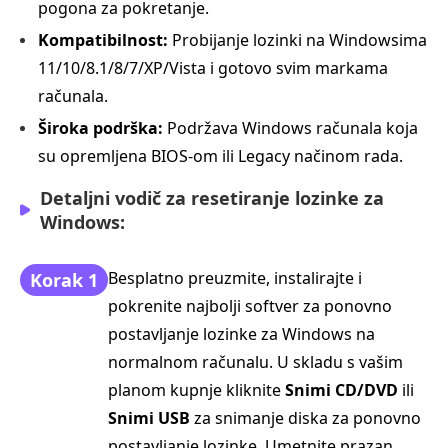
pogona za pokretanje.
Kompatibilnost:
Probijanje lozinki na Windowsima
11/10/8.1/8/7/XP/Vista i gotovo svim markama
računala.
Široka podrška:
Podržava Windows računala koja
su opremljena BIOS-om ili Legacy načinom rada.
Detaljni vodič za resetiranje lozinke za
Windows:
Besplatno preuzmite, instalirajte i
Korak 1
pokrenite najbolji softver za ponovno
postavljanje lozinke za Windows na
normalnom računalu. U skladu s vašim
planom kupnje kliknite
Snimi CD/DVD
ili
Snimi USB
za snimanje diska za ponovno
postavljanje lozinke. Umetnite prazan