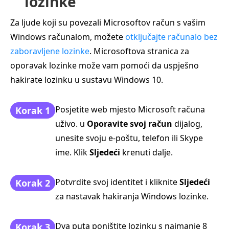
lozinke
Za ljude koji su povezali Microsoftov račun s vašim
Windows računalom, možete
otključajte računalo bez
zaboravljene lozinke
. Microsoftova stranica za
oporavak lozinke može vam pomoći da uspješno
hakirate lozinku u sustavu Windows 10.
Posjetite web mjesto Microsoft računa
Korak 1
uživo. u
Oporavite svoj račun
dijalog,
unesite svoju e-poštu, telefon ili Skype
ime. Klik
Sljedeći
krenuti dalje.
Potvrdite svoj identitet i kliknite
Sljedeći
Korak 2
za nastavak hakiranja Windows lozinke.
Dva puta poništite lozinku s najmanje 8
Korak 3