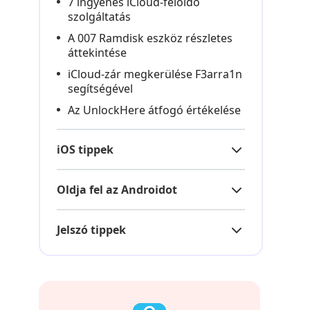
7 ingyenes iCloud‑feloldó
szolgáltatás
A 007 Ramdisk eszköz részletes
áttekintése
iCloud‑zár megkerülése F3arra1n
segítségével
Az UnlockHere átfogó értékelése
iOS tippek
Oldja fel az Androidot
Jelszó tippek