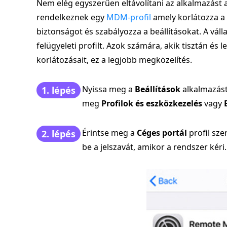
Nem elég egyszerűen eltávolítani az alkalmazást
rendelkeznek egy
MDM-profil
amely korlátozza a t
biztonságot és szabályozza a beállításokat. A vállal
felügyeleti profilt. Azok számára, akik tisztán és
korlátozásait, ez a legjobb megközelítés.
Nyissa meg a
Beállítások
alkalmazást
1. lépés
meg
Profilok és eszközkezelés
vagy
Érintse meg a
Céges portál
profil sze
2. lépés
be a jelszavát, amikor a rendszer kéri.