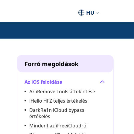
HU
Forró megoldások
Az iOS feloldása
Az iRemove Tools áttekintése
iHello HFZ teljes értékelés
DarkRa1n iCloud bypass
értékelés
Mindent az iFreeiCloudról