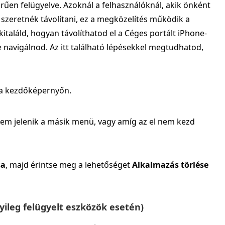
 körűen felügyelve. Azoknál a felhasználóknál, akik önként
l szeretnék távolítani, ez a megközelítés működik a
italáld, hogyan távolíthatod el a Céges portált iPhone-
e navigálnod. Az itt található lépésekkel megtudhatod,
a kezdőképernyőn.
em jelenik a másik menü, vagy amíg az el nem kezd
sa
, majd érintse meg a lehetőséget
Alkalmazás törlése
yileg felügyelt eszközök esetén)