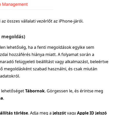
i az összes vállalati vezérlőt az iPhone-járól.
ső megoldás)
len lehetőség, ha a fenti megoldások egyike sem
dai hozzáférés hiánya miatt. A folyamat során a
aradó felügyeleti beállítást vagy alkalmazást, beleértve
égső megoldásként szabad használni, és csak miután
 adatokról.
a lehetőséget
Tábornok
. Görgessen le, és érintse meg
sa
.
llítás törlése
. Adja meg a
jelszót
vagy
Apple ID jelszó