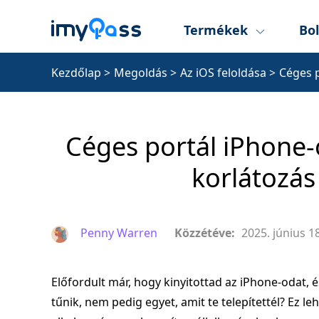
Termékek
Bol
Kezdőlap
>
Megoldás
>
Az iOS feloldása
>
Céges p
Céges portál iPhone
korlátozás 
Penny Warren
Közzétéve:
2025. június 18
Előfordult már, hogy kinyitottad az iPhone-odat,
tűnik, nem pedig egyet, amit te telepítettél? Ez l