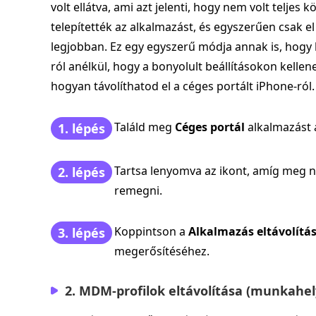
volt ellátva, ami azt jelenti, hogy nem volt teljes
telepítették az alkalmazást, és egyszerűen csak e
legjobban. Ez egy egyszerű módja annak is, hogy k
ról anélkül, hogy a bonyolult beállításokon kellen
hogyan távolíthatod el a céges portált iPhone-ról.
Találd meg
Céges portál
alkalmazást 
1. lépés
Tartsa lenyomva az ikont, amíg meg n
2. lépés
remegni.
Koppintson a
Alkalmazás eltávolítá
3. lépés
megerősítéséhez.
2. MDM-profilok eltávolítása (munkahel