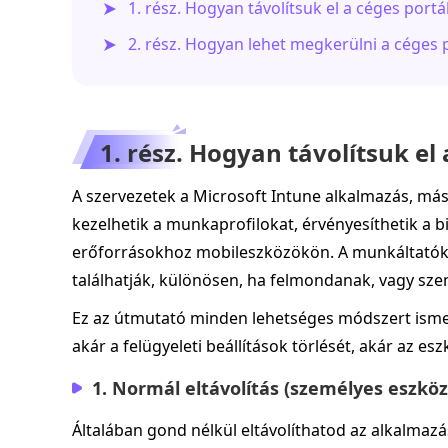
1. rész. Hogyan távolítsuk el a céges portá
2. rész. Hogyan lehet megkerülni a céges 
1. rész. Hogyan távolítsuk el 
A szervezetek a Microsoft Intune alkalmazás, más
kezelhetik a munkaprofilokat, érvényesíthetik a b
erőforrásokhoz mobileszközökön. A munkáltatók p
találhatják, különösen, ha felmondanak, vagy sze
Ez az útmutató minden lehetséges módszert ismert
akár a felügyeleti beállítások törlését, akár az esz
1. Normál eltávolítás (személyes eszkö
Általában gond nélkül eltávolíthatod az alkalmazás