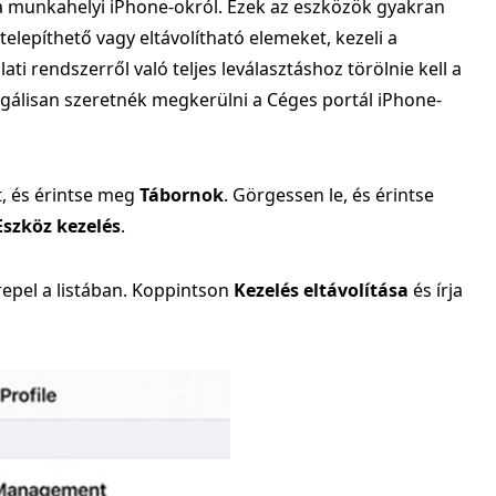
 a munkahelyi iPhone-okról. Ezek az eszközök gyakran
elepíthető vagy eltávolítható elemeket, kezeli a
ati rendszerről való teljes leválasztáshoz törölnie kell a
 legálisan szeretnék megkerülni a Céges portál iPhone-
, és érintse meg
Tábornok
. Görgessen le, és érintse
Eszköz kezelés
.
repel a listában. Koppintson
Kezelés eltávolítása
és írja