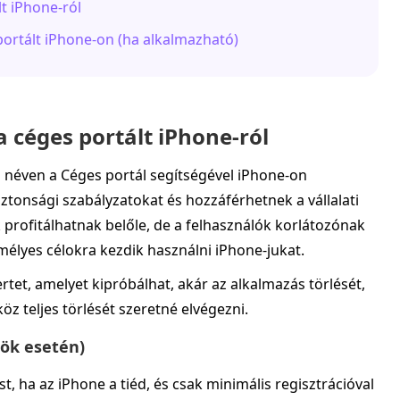
lt iPhone-ról
portált iPhone-on (ha alkalmazható)
a céges portált iPhone-ról
 néven a Céges portál segítségével iPhone-on
iztonsági szabályzatokat és hozzáférhetnek a vállalati
rofitálhatnak belőle, de a felhasználók korlátozónak
mélyes célokra kezdik használni iPhone-jukat.
et, amelyet kipróbálhat, akár az alkalmazás törlését,
köz teljes törlését szeretné elvégezni.
zök esetén)
t, ha az iPhone a tiéd, és csak minimális regisztrációval