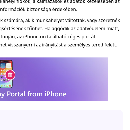
kahelyi fiókok, alkalmazások és adatok kezelésében az
 információk biztonsága érdekében.
 számára, akik munkahelyet váltottak, vagy szeretnék
gsértésének tűnhet. Ha aggódik az adatvédelem miatt,
fonján, az iPhone-on található céges portál
 visszanyerni az irányítást a személyes tered felett.