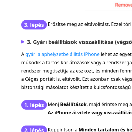
Erősítse meg az eltávolítást. Ezzel törl
3. lépés
3. Gyári beállítások visszaállítása (vég
A
gyári alaphelyzetbe állítás iPhone
lehet az egyet
működik a tartós korlátozások vagy a rendszergaz
rendszer megtisztítja az eszközt, és minden fennm
a Céges portált is, eltávolít. Ezt azonban csak v
biztonsági másolatot készített a kulcsfontosságú
Menj
Beállítások
, majd érintse meg 
1. lépés
Az iPhone átvitele vagy visszaállítá
Koppintson a
Minden tartalom és beá
2. lépés