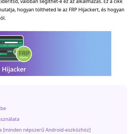
derítsd, valóban segíthet-e ez az alkalmazás. Ez a cikk
mutatja, hogyan töltheted le az FRP Hijackert, és hogyan
ól.
őbe
asználata
vája [minden népszerű Android-eszközhöz]