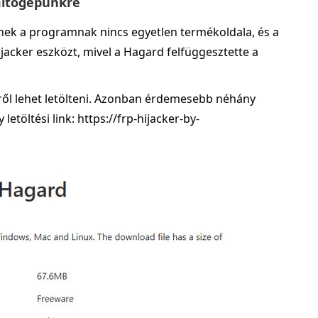
ámítógépünkre
nnek a programnak nincs egyetlen termékoldala, és a
jacker eszközt, mivel a Hagard felfüggesztette a
tről lehet letölteni. Azonban érdemesebb néhány
 letöltési link: https://frp-hijacker-by-