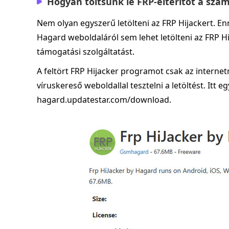
Hogyan töltsünk le FRP-eltérítőt a sz
Nem olyan egyszerű letölteni az FRP Hijackert. E
Hagard weboldaláról sem lehet letölteni az FRP Hi
támogatási szolgáltatást.
A feltört FRP Hijacker programot csak az interne
víruskereső weboldallal tesztelni a letöltést. Itt egy
hagard.updatestar.com/download.