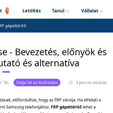
t
Letöltés
Tanul
Vállalat
RP gépeltérítő
se - Bevezetés, előnyök és
tató és alternatíva
r 18.
Oldja fel az Androidot
3 perces olvasás
ásait, előfordulhat, hogy az FRP zárolja. Ha elfelejti a
érni Samsung telefonjához.
FRP gépeltérítő
lehet a