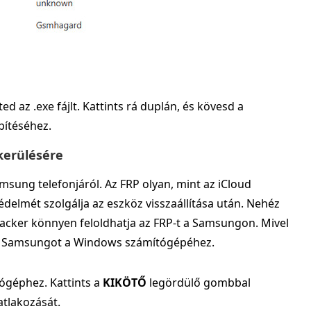
 az .exe fájlt. Kattints rá duplán, és kövesd a
pítéséhez.
kerülésére
amsung telefonjáról. Az FRP olyan, mint az iCloud
delmét szolgálja az eszköz visszaállítása után. Nehéz
ijacker könnyen feloldhatja az FRP-t a Samsungon. Mivel
 a Samsungot a Windows számítógépéhez.
ógéphez. Kattints a
KIKÖTŐ
legördülő gombbal
atlakozását.