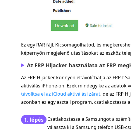
Ez egy RAR fájl. Kicsomagolhatod, és megkeresheted
képernyőn megjelenő utasításokat az eszköz tele
Az FRP Hijacker használata az FRP meg
Az FRP Hijacker könnyen eltávolíthatja az FRP-t S
aktiválás iPhone-on. Ezek mindegyike az adatok vé
távolítsa el az iCloud aktiválási zárat
, de az FRP H
azonban ez egy asztali program, csatlakoztassa
Csatlakoztassa a Samsungot a számít
1. lépés
válassza ki a Samsung telefon USB-cs