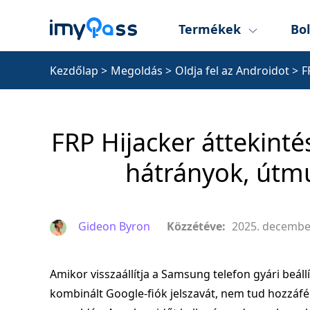
Termékek
Bol
Kezdőlap
>
Megoldás
>
Oldja fel az Androidot
>
F
FRP Hijacker áttekinté
hátrányok, útmu
Gideon Byron
Közzétéve:
2025. decembe
Amikor visszaállítja a Samsung telefon gyári beállít
kombinált Google-fiók jelszavát, nem tud hozzáf