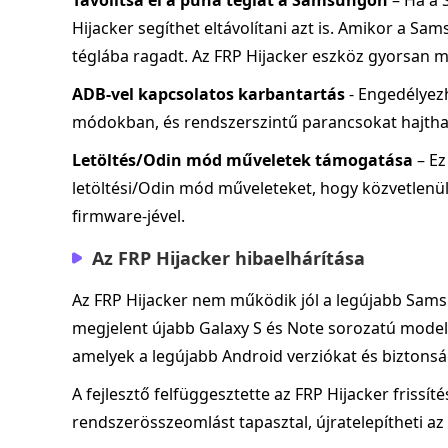
Távolítsa el a puha téglát a Samsungon
– Ha a 
Hijacker segíthet eltávolítani azt is. Amikor a Sa
téglába ragadt. Az FRP Hijacker eszköz gyorsan m
ADB-vel kapcsolatos karbantartás
- Engedélyezh
módokban, és rendszerszintű parancsokat hajtha
Letöltés/Odin mód műveletek támogatása
– Ez
letöltési/Odin mód műveleteket, hogy közvetlen
firmware-jével.
Az FRP Hijacker hibaelhárítása
Az FRP Hijacker nem működik jól a legújabb Sam
megjelent újabb Galaxy S és Note sorozatú model
amelyek a legújabb Android verziókat és biztonsági
A fejlesztő felfüggesztette az FRP Hijacker frissí
rendszerösszeomlást tapasztal, újratelepítheti az 