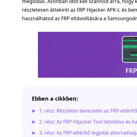
megoldás. Azonban időt kell szánnod arra, hogy ki
részletesen áttekinti az FRP Hijacker APK-t, és be
használhatod az FRP eltávolítására a Samsungodr
Ebben a cikkben:
1. rész: Részletes bevezetés az FRP-eltérít
2. rész: Az FRP Hijacker Tool letöltése és h
3. rész: Az FRP-eltérítő legjobb alternatí