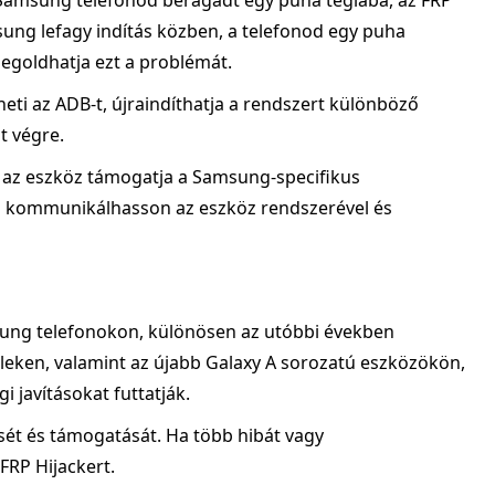
Samsung telefonod beragadt egy puha téglába, az FRP
msung lefagy indítás közben, a telefonod egy puha
egoldhatja ezt a problémát.
eti az ADB-t, újraindíthatja a rendszert különböző
t végre.
 az eszköz támogatja a Samsung-specifikus
ül kommunikálhasson az eszköz rendszerével és
sung telefonokon, különösen az utóbbi években
leken, valamint az újabb Galaxy A sorozatú eszközökön,
 javításokat futtatják.
tését és támogatását. Ha több hibát vagy
FRP Hijackert.