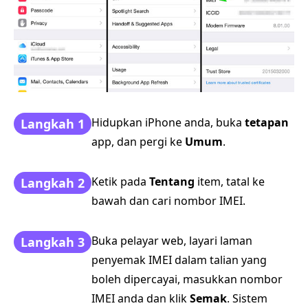
Hidupkan iPhone anda, buka
tetapan
Langkah 1
app, dan pergi ke
Umum
.
Ketik pada
Tentang
item, tatal ke
Langkah 2
bawah dan cari nombor IMEI.
Buka pelayar web, layari laman
Langkah 3
penyemak IMEI dalam talian yang
boleh dipercayai, masukkan nombor
IMEI anda dan klik
Semak
. Sistem