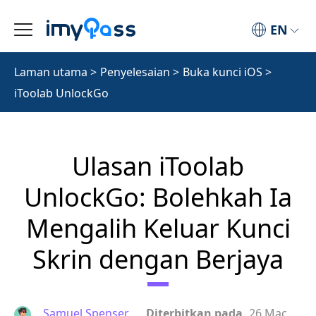
EN
Laman utama
>
Penyelesaian
>
Buka kunci iOS
>
iToolab UnlockGo
Ulasan iToolab
UnlockGo: Bolehkah Ia
Mengalih Keluar Kunci
Skrin dengan Berjaya
Samuel Spenser
Diterbitkan pada
26 Mac