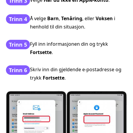
Velge
Har du ikke en Apple‑konto
.
Trinn 3
Å velge
Barn
,
Tenåring
, eller
Voksen
i
Trinn 4
henhold til din situasjon.
Fyll inn informasjonen din og trykk
Trinn 5
Fortsette
.
Skriv inn din gjeldende e‑postadresse og
Trinn 6
trykk
Fortsette
.