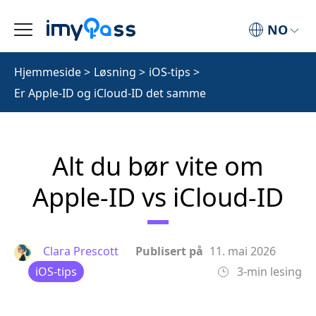
NO
Hjemmeside
>
Løsning
>
iOS-tips
>
Er Apple‑ID og iCloud‑ID det samme
Alt du bør vite om
Apple‑ID vs iCloud‑ID
Clara Prescott
Publisert på
11. mai 2026
iOS-tips
3-min lesing