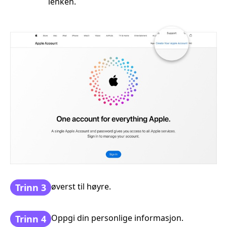
lenken.
øverst til høyre.
Trinn 3
Oppgi din personlige informasjon.
Trinn 4