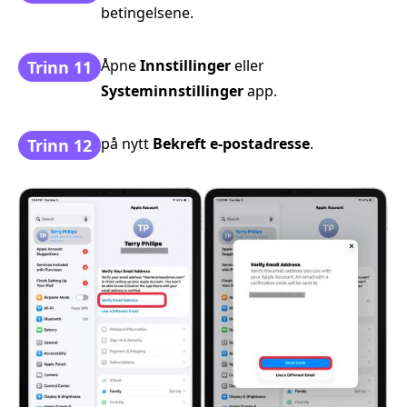
betingelsene.
Åpne
Innstillinger
eller
Trinn 11
Systeminnstillinger
app.
på nytt
Bekreft e-postadresse
.
Trinn 12