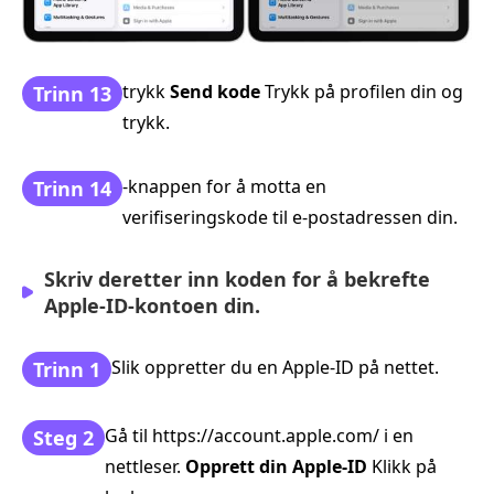
trykk
Send kode
Trykk på profilen din og
Trinn 13
trykk.
‑knappen for å motta en
Trinn 14
verifiseringskode til e‑postadressen din.
Skriv deretter inn koden for å bekrefte
Apple‑ID‑kontoen din.
Slik oppretter du en Apple‑ID på nettet.
Trinn 1
Gå til https://account.apple.com/ i en
Steg 2
nettleser.
Opprett din Apple-ID
Klikk på