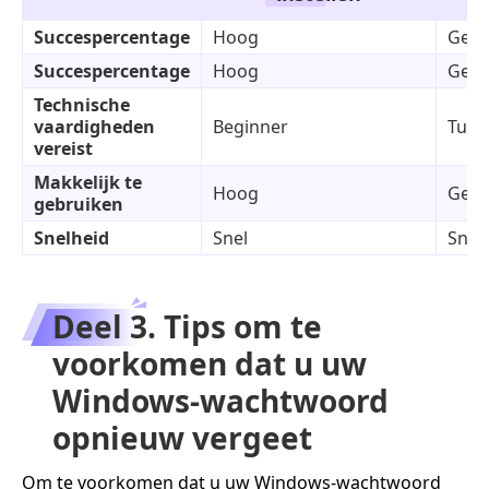
Succespercentage
Hoog
Gema
Succespercentage
Hoog
Gema
Technische
vaardigheden
Beginner
Tuss
vereist
Makkelijk te
Hoog
Gema
gebruiken
Snelheid
Snel
Snel
Deel 3. Tips om te
voorkomen dat u uw
Windows-wachtwoord
opnieuw vergeet
Om te voorkomen dat u uw Windows-wachtwoord