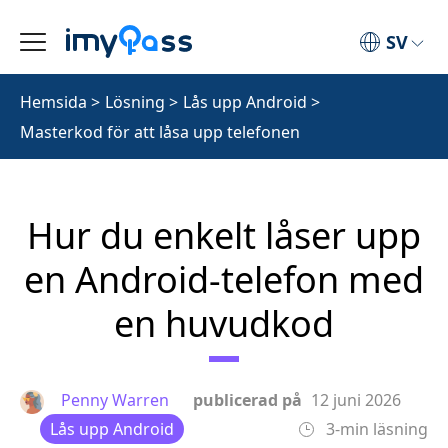
SV
Hemsida
>
Lösning
>
Lås upp Android
>
Masterkod för att låsa upp telefonen
Hur du enkelt låser upp
en Android‑telefon med
en huvudkod
Penny Warren
publicerad på
12 juni 2026
Lås upp Android
3-min läsning