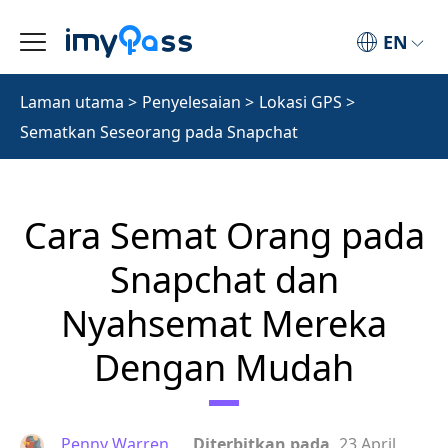
EN
Laman utama
>
Penyelesaian
>
Lokasi GPS
>
Sematkan Seseorang pada Snapchat
Cara Semat Orang pada
Snapchat dan
Nyahsemat Mereka
Dengan Mudah
Penny Warren
Diterbitkan pada
23 April