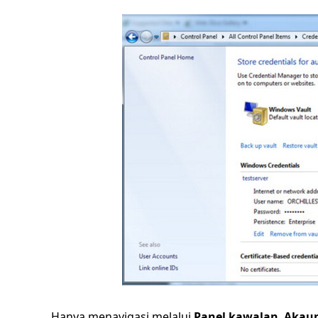
Hanya menavigasi melalui
Panel kawalan
,
Akau