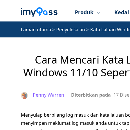
Produk
Kedai
Laman utama
>
Penyelesaian
>
Kata Laluan Wind
Cara Mencari Kata 
Windows 11/10 Sepert
Penny Warren
Diterbitkan pada
17 Dis
Menyulap berbilang log masuk dan kata laluan bo
menyimpan maklumat log masuk anda untuk tapa