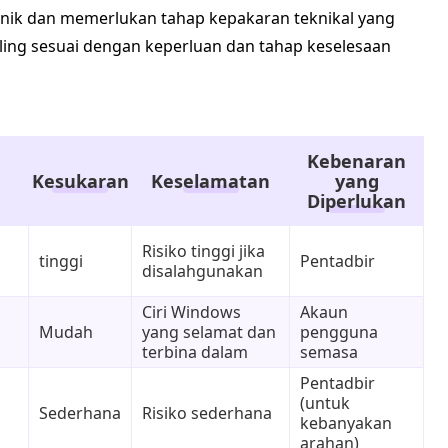
unik dan memerlukan tahap kepakaran teknikal yang
ling sesuai dengan keperluan dan tahap keselesaan
Kebenaran
Kesukaran
Keselamatan
yang
Diperlukan
Risiko tinggi jika
tinggi
Pentadbir
disalahgunakan
Ciri Windows
Akaun
Mudah
yang selamat dan
pengguna
terbina dalam
semasa
Pentadbir
(untuk
Sederhana
Risiko sederhana
kebanyakan
arahan)