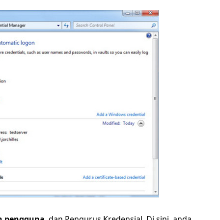
n pengguna
, dan Pengurus Kredensial. Di sini, anda