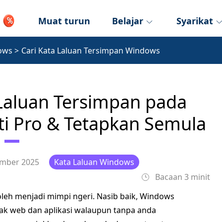
Muat turun
Belajar
Syarikat
ows
>
Cari Kata Laluan Tersimpan Windows
Laluan Tersimpan pada
i Pro & Tetapkan Semula
ember 2025
Kata Laluan Windows
Bacaan 3 minit
leh menjadi mimpi ngeri. Nasib baik, Windows
k web dan aplikasi walaupun tanpa anda