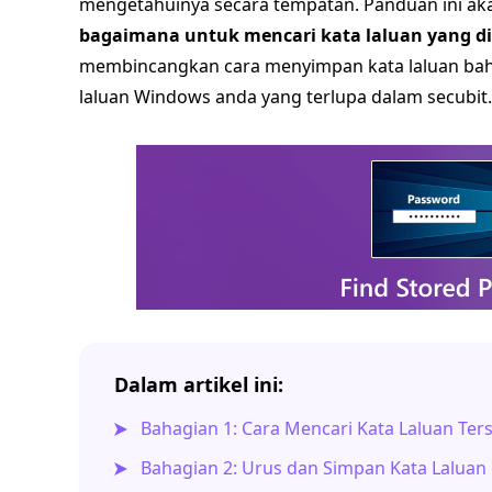
mengetahuinya secara tempatan. Panduan ini a
bagaimana untuk mencari kata laluan yang d
membincangkan cara menyimpan kata laluan bah
laluan Windows anda yang terlupa dalam secubit.
Dalam artikel ini:
Bahagian 1: Cara Mencari Kata Laluan Te
Bahagian 2: Urus dan Simpan Kata Lalua