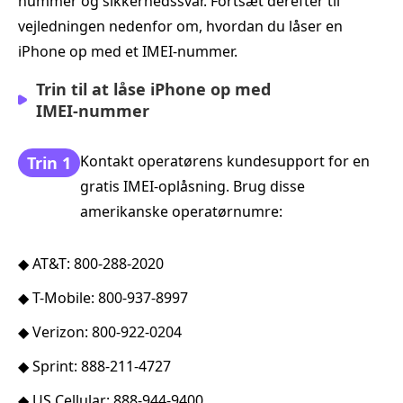
nummer og sikkerhedssvar. Fortsæt derefter til
vejledningen nedenfor om, hvordan du låser en
iPhone op med et IMEI-nummer.
Trin til at låse iPhone op med
IMEI‑nummer
Kontakt operatørens kundesupport for en
Trin 1
gratis IMEI-oplåsning. Brug disse
amerikanske operatørnumre:
◆ AT&T: 800-288-2020
◆ T-Mobile: 800-937-8997
◆ Verizon: 800-922-0204
◆ Sprint: 888-211-4727
◆ US Cellular: 888-944-9400