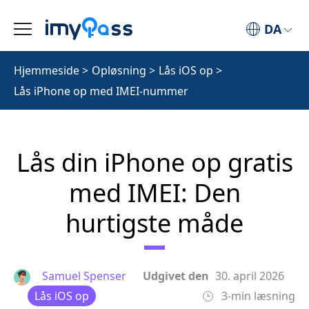
DA
Hjemmeside
>
Opløsning
>
Lås iOS op
>
Lås iPhone op med IMEI-nummer
Lås din iPhone op gratis
med IMEI: Den
hurtigste måde
Samuel Spenser
Udgivet den
30. april 2026
Lås iOS op
3-min læsning