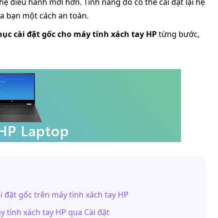
ệ điều hành mới hơn. Tính năng đó có thể cài đặt lại hệ
a bạn một cách an toàn.
hục cài đặt gốc cho máy tính xách tay HP
từng bước,
i đặt gốc trên máy tính xách tay HP
y tính xách tay HP qua Cài đặt