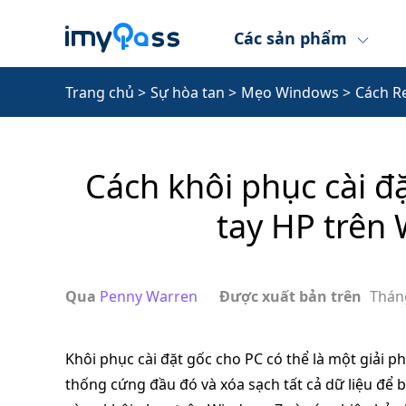
Các sản phẩm
Trang chủ
>
Sự hòa tan
>
Mẹo Windows
>
Cách Re
Cách khôi phục cài đ
tay HP trên
Qua
Penny Warren
Được xuất bản trên
Thán
Khôi phục cài đặt gốc cho PC có thể là một giải p
thống cứng đầu đó và xóa sạch tất cả dữ liệu để 