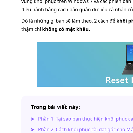
vùng khôi phục trên Windows 7 và các phiên bản h
điều hành bằng cách bảo quản dữ liệu cá nhân củ
Đó là những gì bạn sẽ làm theo, 2 cách để
khôi p
thậm chí
không có mật khẩu
.
Trong bài viết này:
Phần 1. Tại sao bạn thực hiện khôi phục cà
Phần 2. Cách khôi phục cài đặt gốc cho Má