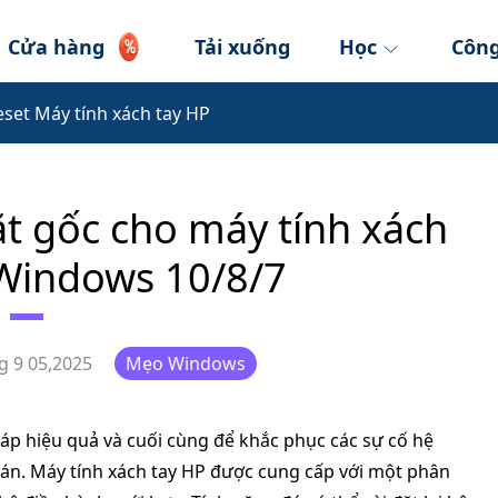
Cửa hàng
Tải xuống
Học
Công
set Máy tính xách tay HP
ặt gốc cho máy tính xách
 Windows 10/8/7
g 9 05,2025
Mẹo Windows
háp hiệu quả và cuối cùng để khắc phục các sự cố hệ
bán. Máy tính xách tay HP được cung cấp với một phân