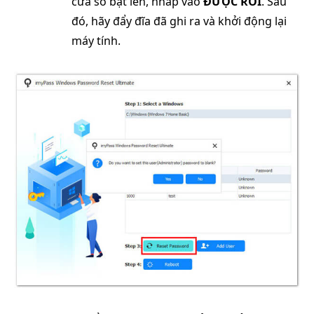
cửa sổ bật lên, nhấp vào
ĐƯỢC RỒI
. Sau
đó, hãy đẩy đĩa đã ghi ra và khởi động lại
máy tính.