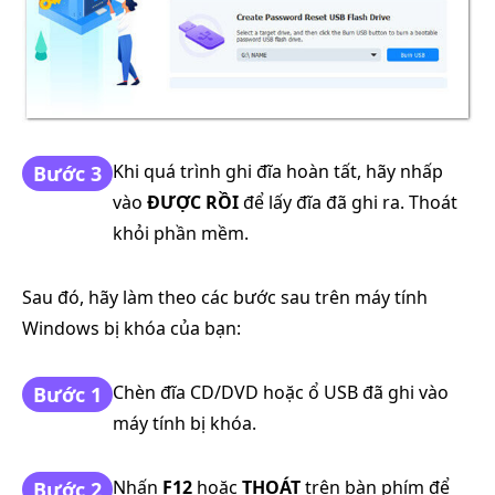
Khi quá trình ghi đĩa hoàn tất, hãy nhấp
Bước 3
vào
ĐƯỢC RỒI
để lấy đĩa đã ghi ra. Thoát
khỏi phần mềm.
Sau đó, hãy làm theo các bước sau trên máy tính
Windows bị khóa của bạn:
Chèn đĩa CD/DVD hoặc ổ USB đã ghi vào
Bước 1
máy tính bị khóa.
Nhấn
F12
hoặc
THOÁT
trên bàn phím để
Bước 2